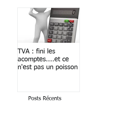
TVA : fini les
Paiement des
acomptes....et ce
salaires : fin du ca
n'est pas un poisson
Posts Récents