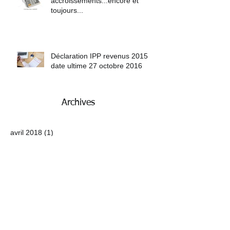
accroissements...encore et
toujours...
Déclaration IPP revenus 2015
date ultime 27 octobre 2016
Archives
avril 2018
(1)
1 post
décembre 2017
(1)
1 post
janvier 2017
(2)
2 posts
novembre 2016
(1)
1 post
juillet 2016
(2)
2 posts
Rechercher par Tags
2015
ATN
IPP
accroissement
acompte
admin