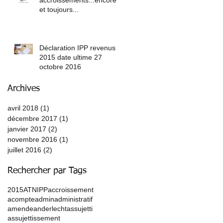
et toujours...
Déclaration IPP revenus
2015 date ultime 27
octobre 2016
Archives
avril 2018
(1)
1 post
décembre 2017
(1)
1 post
janvier 2017
(2)
2 posts
novembre 2016
(1)
1 post
juillet 2016
(2)
2 posts
Rechercher par Tags
2015
ATN
IPP
accroissement
acompte
admin
administratif
amende
anderlecht
assujetti
assujettissement