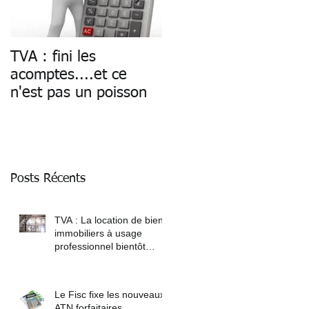
TVA : fini les
Paiement des salaires
acomptes....et ce
: fin du cash
n'est pas un poisson
7,
Posts Récents
TVA : La location de biens
immobiliers à usage
professionnel bientôt
soumise à TVA
Le Fisc fixe les nouveaux
ATN forfaitaires