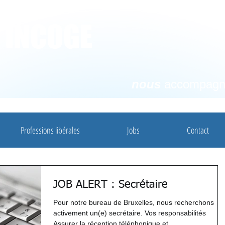
e INCOGE
nous
accompag
Professions libérales
Jobs
Contact
JOB ALERT : Secrétaire
Pour notre bureau de Bruxelles, nous recherchons
activement un(e) secrétaire. Vos responsabilités
Assurer la réception téléphonique et...