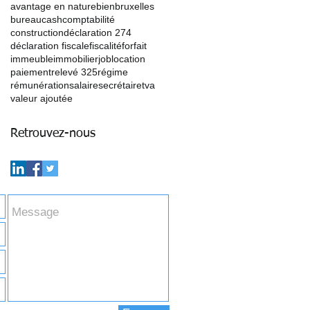
avantage en nature
bien
bruxelles
bureau
cash
comptabilité
construction
déclaration 274
déclaration fiscale
fiscalité
forfait
immeuble
immobilier
job
location
paiement
relevé 325
régime
rémunération
salaire
secrétaire
tva
valeur ajoutée
Retrouvez-nous