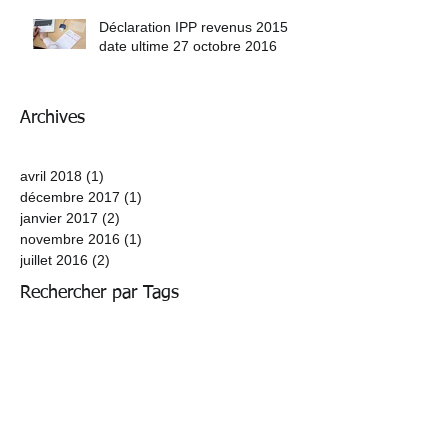
Déclaration IPP revenus 2015
date ultime 27 octobre 2016
Archives
avril 2018
(1)
1 post
décembre 2017
(1)
1 post
janvier 2017
(2)
2 posts
novembre 2016
(1)
1 post
juillet 2016
(2)
2 posts
Rechercher par Tags
2015
ATN
IPP
accroissement
acompte
admin
administratif
amende
anderlecht
assujetti
assujettissement
avantage en nature
bien
bruxelles
bureau
cash
comptabilité
construction
déclaration 274
déclaration fiscale
fiscalité
forfait
immeuble