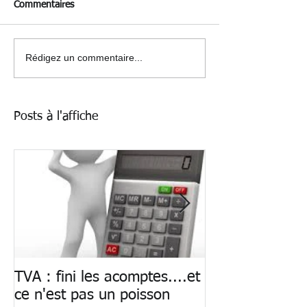
Commentaires
Rédigez un commentaire...
Posts à l'affiche
TVA : fini les acomptes....et
Paiement des sa
ce n'est pas un poisson
du cash