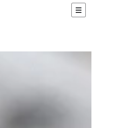
Fiduciaire INCOGE
nous
accompagnons
votre
succès