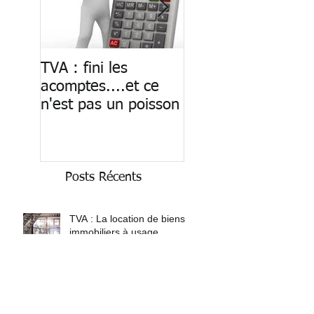
TVA : fini les
Paiement des
acomptes....et ce
salaires : fin du ca
n'est pas un poisson
Posts Récents
TVA : La location de biens
immobiliers à usage
professionnel bientôt soumise à
TVA