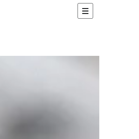
Fiduciaire INCOGE
nous
accompagnons
votre
succès