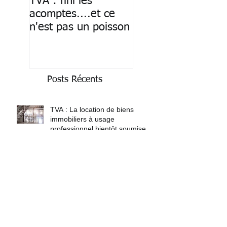
TVA : fini les
Paiement des
acomptes....et ce
salaires : fin du ca
n'est pas un poisson
Posts Récents
TVA : La location de biens
immobiliers à usage
professionnel bientôt soumise à
TVA
Le Fisc fixe les nouveaux ATN
forfaitaires