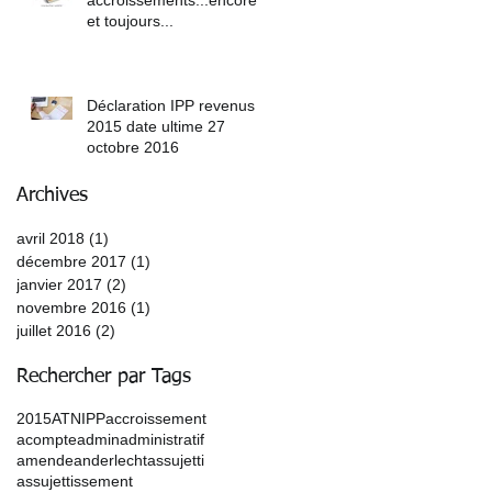
et toujours...
Déclaration IPP revenus
2015 date ultime 27
octobre 2016
Archives
avril 2018
(1)
1 post
décembre 2017
(1)
1 post
janvier 2017
(2)
2 posts
novembre 2016
(1)
1 post
juillet 2016
(2)
2 posts
Rechercher par Tags
2015
ATN
IPP
accroissement
acompte
admin
administratif
amende
anderlecht
assujetti
assujettissement