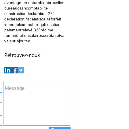
avantage en nature
bien
bruxelles
bureau
cash
comptabilité
construction
déclaration 274
déclaration fiscale
fiscalité
forfait
immeuble
immobilier
job
location
paiement
relevé 325
régime
rémunération
salaire
secrétaire
tva
valeur ajoutée
Retrouvez-nous