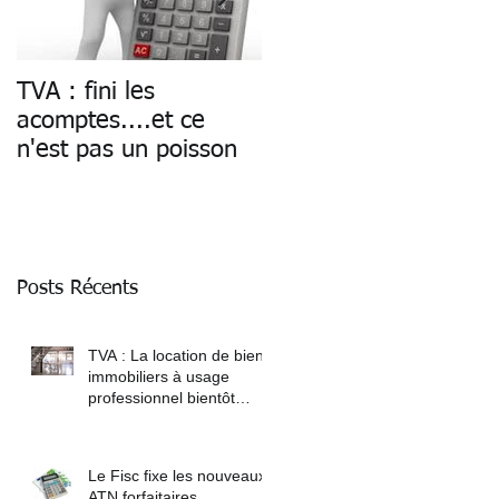
er
TVA : fini les
Paiement des salaires
acomptes....et ce
: fin du cash
n'est pas un poisson
Posts Récents
TVA : La location de biens
immobiliers à usage
professionnel bientôt
soumise à TVA
Le Fisc fixe les nouveaux
ATN forfaitaires