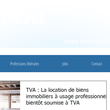
e INCOGE
nous
accompag
Professions libérales
Jobs
Contact
TVA : La location de biens
immobiliers à usage professionnel
bientôt soumise à TVA