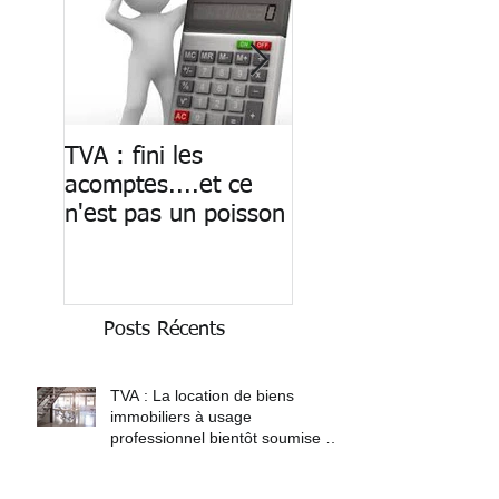
TVA : fini les
Paiement des
acomptes....et ce
salaires : fin du ca
n'est pas un poisson
Posts Récents
TVA : La location de biens
immobiliers à usage
professionnel bientôt soumise à
TVA