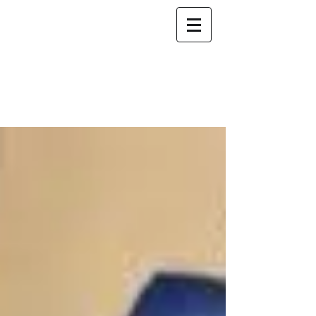
Fiduciaire INCOGE
nous
accompagnons
votre
succès