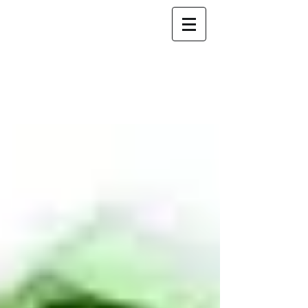
Fiduciaire INCOGE
nous
accompagnons
votre
succès