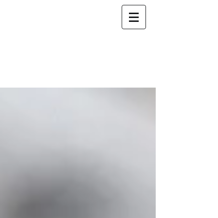
Fiduciaire INCOGE
nous
accompagnons
votre
succès