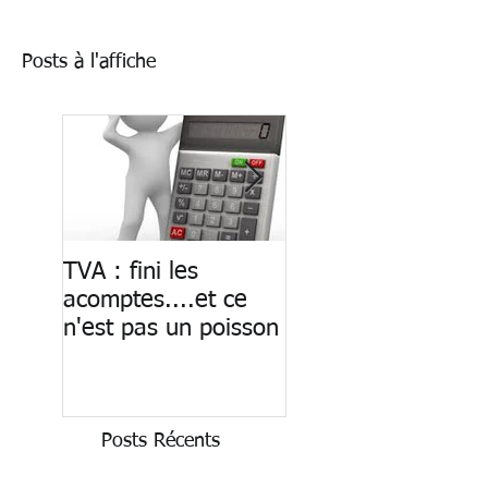
Posts à l'affiche
TVA : fini les
Paiement des
acomptes....et ce
salaires : fin du ca
n'est pas un poisson
Posts Récents