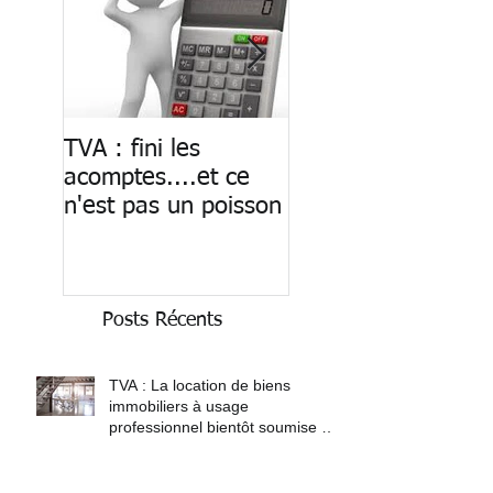
TVA : fini les
Paiement des
acomptes....et ce
salaires : fin du ca
n'est pas un poisson
Posts Récents
TVA : La location de biens
immobiliers à usage
professionnel bientôt soumise à