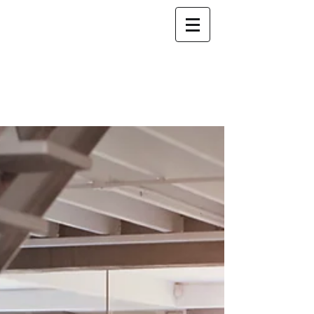
Fiduciaire INCOGE
nous
accompagnons
votre
succès